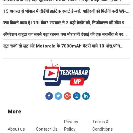
15 अगस्त से भोपाल में दौड़ेंगी हाईटेक स्मार्ट ई-बसें, यात्रियों को मिलेंगी फ्री Wi-
Fi समेत आधुनिक सुविधा
क्या बिकने वाला है IDBI बैंक? सरकार ने 3 बड़ी बैठकें कीं, निजीकरण की डील पर
बढ़ी हलचल
ऑपरेशन कहूटा का सबसे बड़ा रहस्य! क्या मोरारजी देसाई की एक बातचीत से बदल
गया था भारत का गुप्त मिशन?
लूट सको तो लूट लो! Motorola के 7000mAh बैटरी वाले 10 धांसू फोन
₹7000 तक हुए सस्ते, 6 जुलाई तक मौका
More
Privacy
Terms &
About us
Contact Us
Policy
Conditions