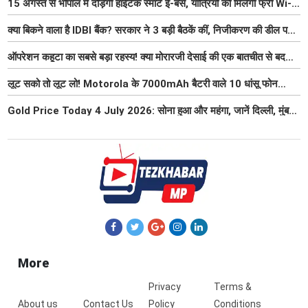
15 अगस्त से भोपाल में दौड़ेंगी हाईटेक स्मार्ट ई-बसें, यात्रियों को मिलेंगी फ्री Wi-
Fi समेत आधुनिक सुविधा
क्या बिकने वाला है IDBI बैंक? सरकार ने 3 बड़ी बैठकें कीं, निजीकरण की डील पर
बढ़ी हलचल
ऑपरेशन कहूटा का सबसे बड़ा रहस्य! क्या मोरारजी देसाई की एक बातचीत से बदल
गया था भारत का गुप्त मिशन?
लूट सको तो लूट लो! Motorola के 7000mAh बैटरी वाले 10 धांसू फोन
₹7000 तक हुए सस्ते, 6 जुलाई तक मौका
Gold Price Today 4 July 2026: सोना हुआ और महंगा, जानें दिल्ली, मुंबई,
पटना में 22K और 24K का ताजा भाव
More
Privacy
Terms &
About us
Contact Us
Policy
Conditions