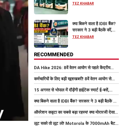
को मिलेंगी फ्री Wi-Fi समेत
TEZ KHABAR
आधुनिक सुविधा
क्या बिकने वाला है IDBI बैंक?
सरकार ने 3 बड़ी बैठकें कीं,
निजीकरण की डील पर बढ़ी
TEZ KHABAR
हलचल
RECOMMENDED
DA Hike 2026: 8वें वेतन आयोग से पहले केंद्रीय
कर्मचारियों को बड़ी राहत, महंगाई भत्ता 63% होने की
कर्मचारियों के लिए बड़ी खुशखबरी! 8वें वेतन आयोग से
संभावना
इतना बढ़ सकता है वेतन
15 अगस्त से भोपाल में दौड़ेंगी हाईटेक स्मार्ट ई-बसें,
यात्रियों को मिलेंगी फ्री Wi-Fi समेत आधुनिक सुविधा
क्या बिकने वाला है IDBI बैंक? सरकार ने 3 बड़ी बैठकें कीं,
निजीकरण की डील पर बढ़ी हलचल
ऑपरेशन कहूटा का सबसे बड़ा रहस्य! क्या मोरारजी देसाई
की एक बातचीत से बदल गया था भारत का गुप्त मिशन?
लूट सको तो लूट लो! Motorola के 7000mAh बैटरी