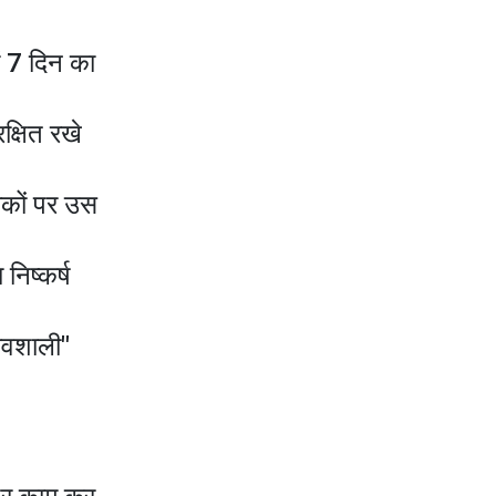
ें 7 दिन का
रक्षित रखे
ाकों पर उस
 निष्कर्ष
भावशाली"