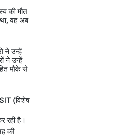
वाले 10 धांसू फोन ₹7000 तक हुए सस्ते, 6 जुलाई तक
मौका
स्य की मौत
ा था, वह अब
ने उन्हें
े उन्हें
त मौके से
 SIT (विशेष
कर रही है।
लह की