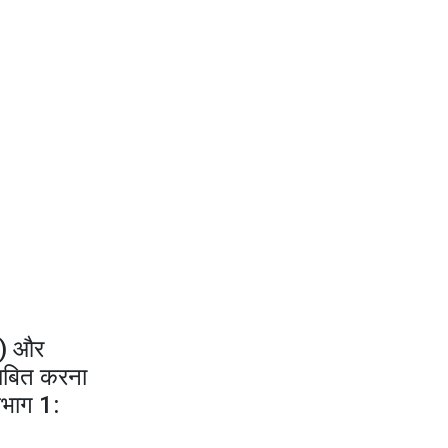
ा) और
साबित करना
​भाग 1: