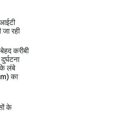
एसआईटी
ी जा रही
 बेहद करीबी
ुर्घटना
े लंबे
am) का
ों के