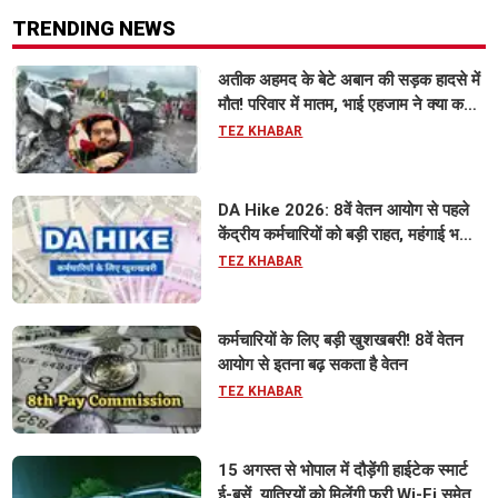
TRENDING NEWS
अतीक अहमद के बेटे अबान की सड़क हादसे में
मौत! परिवार में मातम, भाई एहजाम ने क्या कहा?
जानिए पूरा मामला
TEZ KHABAR
DA Hike 2026: 8वें वेतन आयोग से पहले
केंद्रीय कर्मचारियों को बड़ी राहत, महंगाई भत्ता
63% होने की संभावना
TEZ KHABAR
कर्मचारियों के लिए बड़ी खुशखबरी! 8वें वेतन
आयोग से इतना बढ़ सकता है वेतन
TEZ KHABAR
15 अगस्त से भोपाल में दौड़ेंगी हाईटेक स्मार्ट
ई-बसें, यात्रियों को मिलेंगी फ्री Wi-Fi समेत