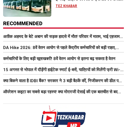
आधुनिक सुविधा
TEZ KHABAR
RECOMMENDED
अतीक अहमद के बेटे अबान की सड़क हादसे में मौत! परिवार में मातम, भाई एहजाम ने
क्या कहा? जानिए पूरा मामला
DA Hike 2026: 8वें वेतन आयोग से पहले केंद्रीय कर्मचारियों को बड़ी राहत,
महंगाई भत्ता 63% होने की संभावना
कर्मचारियों के लिए बड़ी खुशखबरी! 8वें वेतन आयोग से इतना बढ़ सकता है वेतन
15 अगस्त से भोपाल में दौड़ेंगी हाईटेक स्मार्ट ई-बसें, यात्रियों को मिलेंगी फ्री Wi-
Fi समेत आधुनिक सुविधा
क्या बिकने वाला है IDBI बैंक? सरकार ने 3 बड़ी बैठकें कीं, निजीकरण की डील पर
बढ़ी हलचल
ऑपरेशन कहूटा का सबसे बड़ा रहस्य! क्या मोरारजी देसाई की एक बातचीत से बदल
गया था भारत का गुप्त मिशन?