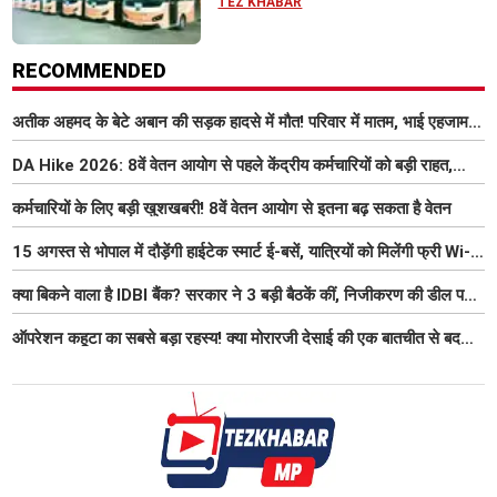
आधुनिक सुविधा
TEZ KHABAR
RECOMMENDED
अतीक अहमद के बेटे अबान की सड़क हादसे में मौत! परिवार में मातम, भाई एहजाम ने
क्या कहा? जानिए पूरा मामला
DA Hike 2026: 8वें वेतन आयोग से पहले केंद्रीय कर्मचारियों को बड़ी राहत,
महंगाई भत्ता 63% होने की संभावना
कर्मचारियों के लिए बड़ी खुशखबरी! 8वें वेतन आयोग से इतना बढ़ सकता है वेतन
15 अगस्त से भोपाल में दौड़ेंगी हाईटेक स्मार्ट ई-बसें, यात्रियों को मिलेंगी फ्री Wi-
Fi समेत आधुनिक सुविधा
क्या बिकने वाला है IDBI बैंक? सरकार ने 3 बड़ी बैठकें कीं, निजीकरण की डील पर
बढ़ी हलचल
ऑपरेशन कहूटा का सबसे बड़ा रहस्य! क्या मोरारजी देसाई की एक बातचीत से बदल
गया था भारत का गुप्त मिशन?