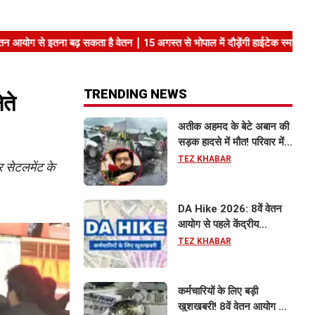
TRENDING NEWS
ते
अतीक अहमद के बेटे अबान की
सड़क हादसे में मौत! परिवार में
मातम, भाई एहजाम ने क्या कहा?
TEZ KHABAR
 सेटलमेंट के
जानिए पूरा मामला
DA Hike 2026: 8वें वेतन
आयोग से पहले केंद्रीय
कर्मचारियों को बड़ी राहत, महंगाई
TEZ KHABAR
भत्ता 63% होने की संभावना
कर्मचारियों के लिए बड़ी
खुशखबरी! 8वें वेतन आयोग से