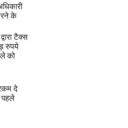
की एक बातचीत से बदल गया था भारत का गुप्त मिशन?
 अधिकारी
रने के
वारा टैक्स
़ रुपये
ले को
रकम दे
 पहले