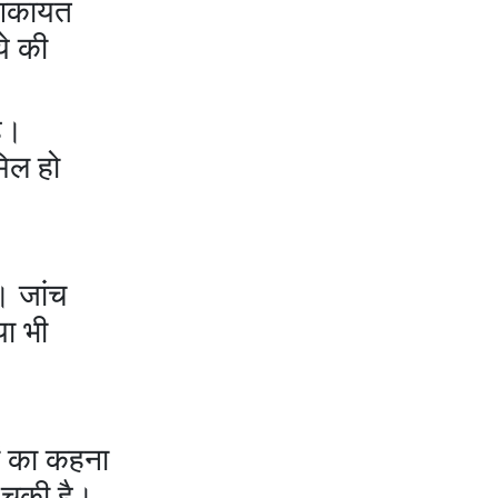
 शिकायत
ये की
ै।
मिल हो
। जांच
या भी
ों का कहना
 चुकी है।