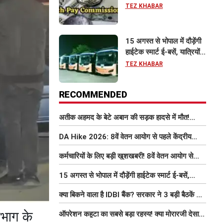
इतना बढ़ सकता है वेतन
TEZ KHABAR
15 अगस्त से भोपाल में दौड़ेंगी
हाईटेक स्मार्ट ई-बसें, यात्रियों
को मिलेंगी फ्री Wi-Fi समेत
TEZ KHABAR
आधुनिक सुविधा
RECOMMENDED
अतीक अहमद के बेटे अबान की सड़क हादसे में मौत!
परिवार में मातम, भाई एहजाम ने क्या कहा? जानिए पूरा
DA Hike 2026: 8वें वेतन आयोग से पहले केंद्रीय
मामला
कर्मचारियों को बड़ी राहत, महंगाई भत्ता 63% होने की
कर्मचारियों के लिए बड़ी खुशखबरी! 8वें वेतन आयोग से
संभावना
इतना बढ़ सकता है वेतन
15 अगस्त से भोपाल में दौड़ेंगी हाईटेक स्मार्ट ई-बसें,
यात्रियों को मिलेंगी फ्री Wi-Fi समेत आधुनिक सुविधा
क्या बिकने वाला है IDBI बैंक? सरकार ने 3 बड़ी बैठकें कीं,
निजीकरण की डील पर बढ़ी हलचल
िभाग के
ऑपरेशन कहूटा का सबसे बड़ा रहस्य! क्या मोरारजी देसाई