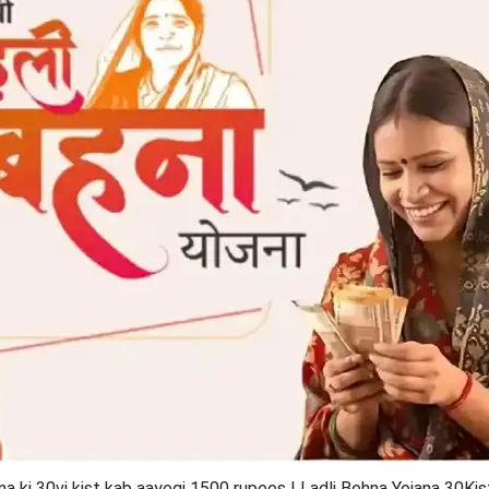
na ki 30vi kist kab aayegi 1500 rupees | Ladli Behna Yojana 30Kis