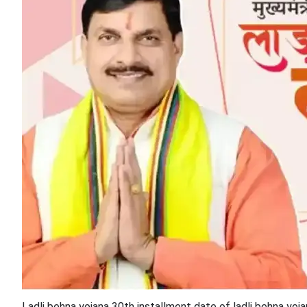
Ladli behna yojana 30th installment date of ladli behna yoja