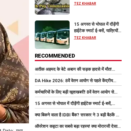
इतना बढ़ सकता है वेतन
TEZ KHABAR
15 अगस्त से भोपाल में दौड़ेंगी
हाईटेक स्मार्ट ई-बसें, यात्रियों
को मिलेंगी फ्री Wi-Fi समेत
TEZ KHABAR
आधुनिक सुविधा
RECOMMENDED
अतीक अहमद के बेटे अबान की सड़क हादसे में मौत!
परिवार में मातम, भाई एहजाम ने क्या कहा? जानिए पूरा
DA Hike 2026: 8वें वेतन आयोग से पहले केंद्रीय
मामला
कर्मचारियों को बड़ी राहत, महंगाई भत्ता 63% होने की
कर्मचारियों के लिए बड़ी खुशखबरी! 8वें वेतन आयोग से
संभावना
इतना बढ़ सकता है वेतन
15 अगस्त से भोपाल में दौड़ेंगी हाईटेक स्मार्ट ई-बसें,
यात्रियों को मिलेंगी फ्री Wi-Fi समेत आधुनिक सुविधा
क्या बिकने वाला है IDBI बैंक? सरकार ने 3 बड़ी बैठकें कीं,
निजीकरण की डील पर बढ़ी हलचल
ऑपरेशन कहूटा का सबसे बड़ा रहस्य! क्या मोरारजी देसाई
t Date: मध्य