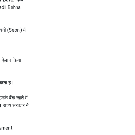
की एक बातचीत से बदल गया था भारत का गुप्त मिशन?
(Ladli Behna
वनी (Seoni) में
का ऐलान किया
सकता है।
के बैंक खाते में
। राज्य सरकार ने
Payment