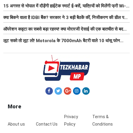
15 अगस्त से भोपाल में दौड़ेंगी हाईटेक स्मार्ट ई-बसें, यात्रियों को मिलेंगी फ्री Wi-
Fi समेत आधुनिक सुविधा
क्या बिकने वाला है IDBI बैंक? सरकार ने 3 बड़ी बैठकें कीं, निजीकरण की डील पर
बढ़ी हलचल
ऑपरेशन कहूटा का सबसे बड़ा रहस्य! क्या मोरारजी देसाई की एक बातचीत से बदल
गया था भारत का गुप्त मिशन?
लूट सको तो लूट लो! Motorola के 7000mAh बैटरी वाले 10 धांसू फोन
₹7000 तक हुए सस्ते, 6 जुलाई तक मौका
More
Privacy
Terms &
About us
Contact Us
Policy
Conditions