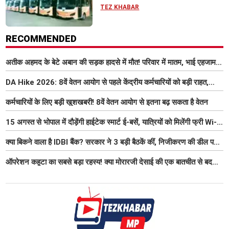
आधुनिक सुविधा
TEZ KHABAR
RECOMMENDED
अतीक अहमद के बेटे अबान की सड़क हादसे में मौत! परिवार में मातम, भाई एहजाम ने
क्या कहा? जानिए पूरा मामला
DA Hike 2026: 8वें वेतन आयोग से पहले केंद्रीय कर्मचारियों को बड़ी राहत,
महंगाई भत्ता 63% होने की संभावना
कर्मचारियों के लिए बड़ी खुशखबरी! 8वें वेतन आयोग से इतना बढ़ सकता है वेतन
15 अगस्त से भोपाल में दौड़ेंगी हाईटेक स्मार्ट ई-बसें, यात्रियों को मिलेंगी फ्री Wi-
Fi समेत आधुनिक सुविधा
क्या बिकने वाला है IDBI बैंक? सरकार ने 3 बड़ी बैठकें कीं, निजीकरण की डील पर
बढ़ी हलचल
ऑपरेशन कहूटा का सबसे बड़ा रहस्य! क्या मोरारजी देसाई की एक बातचीत से बदल
गया था भारत का गुप्त मिशन?