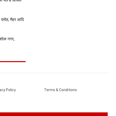
सत से 49% अधिक
की एक बातचीत से बदल गया था भारत का गुप्त मिशन?
, दमोह, मैहर आदि
 अशोक नगर,
acy Policy
Terms & Conditions