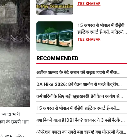
इतना बढ़ सकता है वेतन
TEZ KHABAR
15 अगस्त से भोपाल में दौड़ेंगी
हाईटेक स्मार्ट ई-बसें, यात्रियों
को मिलेंगी फ्री Wi-Fi समेत
TEZ KHABAR
आधुनिक सुविधा
RECOMMENDED
अतीक अहमद के बेटे अबान की सड़क हादसे में मौत!
परिवार में मातम, भाई एहजाम ने क्या कहा? जानिए पूरा
DA Hike 2026: 8वें वेतन आयोग से पहले केंद्रीय
मामला
कर्मचारियों को बड़ी राहत, महंगाई भत्ता 63% होने की
कर्मचारियों के लिए बड़ी खुशखबरी! 8वें वेतन आयोग से
संभावना
इतना बढ़ सकता है वेतन
15 अगस्त से भोपाल में दौड़ेंगी हाईटेक स्मार्ट ई-बसें,
ज्यादा भारी
यात्रियों को मिलेंगी फ्री Wi-Fi समेत आधुनिक सुविधा
क्या बिकने वाला है IDBI बैंक? सरकार ने 3 बड़ी बैठकें कीं,
।हवा के ऊपरी भाग
निजीकरण की डील पर बढ़ी हलचल
ऑपरेशन कहूटा का सबसे बड़ा रहस्य! क्या मोरारजी देसाई