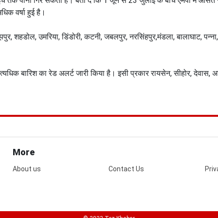
े 8 इंच तक पानी गिर सकता है। बता दे कि 1 जून से 23 जुलाई के बीच एमपी में औ
अधिक वर्षा हुई है।
ूपपुर, शहडोल, उमरिया, डिंडोरी, कटनी, जबलपुर, नरसिंहपुर,मंडला, बालाघाट, पन्ना
कहीं अत्यधिक बारिश का रेड अलर्ट जारी किया है। इसी प्रकार रायसेन, सीहोर, देवास,
More
About us
Contact Us
Priv