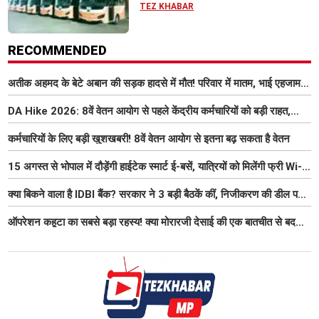
आधुनिक सुविधा
TEZ KHABAR
RECOMMENDED
अतीक अहमद के बेटे अबान की सड़क हादसे में मौत! परिवार में मातम, भाई एहजाम ने
क्या कहा? जानिए पूरा मामला
DA Hike 2026: 8वें वेतन आयोग से पहले केंद्रीय कर्मचारियों को बड़ी राहत,
महंगाई भत्ता 63% होने की संभावना
कर्मचारियों के लिए बड़ी खुशखबरी! 8वें वेतन आयोग से इतना बढ़ सकता है वेतन
15 अगस्त से भोपाल में दौड़ेंगी हाईटेक स्मार्ट ई-बसें, यात्रियों को मिलेंगी फ्री Wi-
Fi समेत आधुनिक सुविधा
क्या बिकने वाला है IDBI बैंक? सरकार ने 3 बड़ी बैठकें कीं, निजीकरण की डील पर
बढ़ी हलचल
ऑपरेशन कहूटा का सबसे बड़ा रहस्य! क्या मोरारजी देसाई की एक बातचीत से बदल
गया था भारत का गुप्त मिशन?