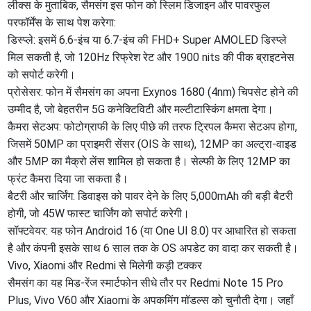
​लीक्स के मुताबिक, सैमसंग इस फोन को स्लिम डिजाइन और पावरफुल
परफॉर्मेंस के साथ पेश करेगा:
​डिस्प्ले: इसमें 6.6-इंच या 6.7-इंच की FHD+ Super AMOLED डिस्प्ले
मिल सकती है, जो 120Hz रिफ्रेश रेट और 1900 nits की पीक ब्राइटनेस
को सपोर्ट करेगी।
​प्रोसेसर: फोन में सैमसंग का अपना Exynos 1680 (4nm) चिपसेट होने की
उम्मीद है, जो बेहतरीन 5G कनेक्टिविटी और मल्टीटास्किंग क्षमता देगा।
​कैमरा सेटअप: फोटोग्राफी के लिए पीछे की तरफ ट्रिपल कैमरा सेटअप होगा,
जिसमें 50MP का प्राइमरी सेंसर (OIS के साथ), 12MP का अल्ट्रा-वाइड
और 5MP का मैक्रो लेंस शामिल हो सकता है। सेल्फी के लिए 12MP का
फ्रंट कैमरा दिया जा सकता है।
​बैटरी और चार्जिंग: डिवाइस को पावर देने के लिए 5,000mAh की बड़ी बैटरी
होगी, जो 45W फास्ट चार्जिंग को सपोर्ट करेगी।
​सॉफ्टवेयर: यह फोन Android 16 (या One UI 8.0) पर आधारित हो सकता
है और कंपनी इसके साथ 6 साल तक के OS अपडेट का वादा कर सकती है।
​Vivo, Xiaomi और Redmi से मिलेगी कड़ी टक्कर
​सैमसंग का यह मिड-रेंज स्मार्टफोन सीधे तौर पर Redmi Note 15 Pro
Plus, Vivo V60 और Xiaomi के अपकमिंग मॉडल्स को चुनौती देगा। जहाँ