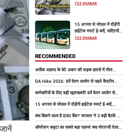
इतना बढ़ सकता है वेतन
TEZ KHABAR
15 अगस्त से भोपाल में दौड़ेंगी
हाईटेक स्मार्ट ई-बसें, यात्रियों
को मिलेंगी फ्री Wi-Fi समेत
TEZ KHABAR
आधुनिक सुविधा
RECOMMENDED
अतीक अहमद के बेटे अबान की सड़क हादसे में मौत!
परिवार में मातम, भाई एहजाम ने क्या कहा? जानिए पूरा
DA Hike 2026: 8वें वेतन आयोग से पहले केंद्रीय
मामला
कर्मचारियों को बड़ी राहत, महंगाई भत्ता 63% होने की
कर्मचारियों के लिए बड़ी खुशखबरी! 8वें वेतन आयोग से
संभावना
इतना बढ़ सकता है वेतन
15 अगस्त से भोपाल में दौड़ेंगी हाईटेक स्मार्ट ई-बसें,
यात्रियों को मिलेंगी फ्री Wi-Fi समेत आधुनिक सुविधा
क्या बिकने वाला है IDBI बैंक? सरकार ने 3 बड़ी बैठकें कीं,
निजीकरण की डील पर बढ़ी हलचल
जानें
ऑपरेशन कहूटा का सबसे बड़ा रहस्य! क्या मोरारजी देसाई