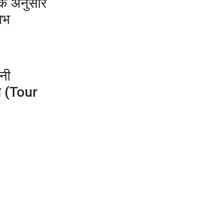
के अनुसार
ाभ
पनी
िल (Tour