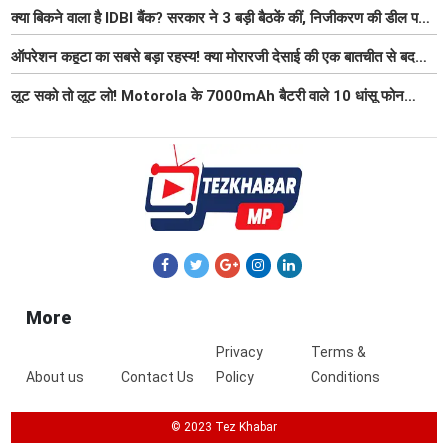
Fi समेत आधुनिक सुविधा
क्या बिकने वाला है IDBI बैंक? सरकार ने 3 बड़ी बैठकें कीं, निजीकरण की डील पर
बढ़ी हलचल
ऑपरेशन कहूटा का सबसे बड़ा रहस्य! क्या मोरारजी देसाई की एक बातचीत से बदल
गया था भारत का गुप्त मिशन?
लूट सको तो लूट लो! Motorola के 7000mAh बैटरी वाले 10 धांसू फोन
₹7000 तक हुए सस्ते, 6 जुलाई तक मौका
More
Privacy
Terms &
About us
Contact Us
Policy
Conditions
© 2023 Tez Khabar