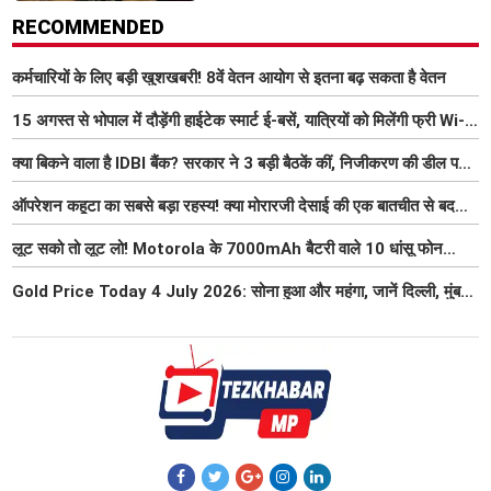
RECOMMENDED
कर्मचारियों के लिए बड़ी खुशखबरी! 8वें वेतन आयोग से इतना बढ़ सकता है वेतन
15 अगस्त से भोपाल में दौड़ेंगी हाईटेक स्मार्ट ई-बसें, यात्रियों को मिलेंगी फ्री Wi-
Fi समेत आधुनिक सुविधा
क्या बिकने वाला है IDBI बैंक? सरकार ने 3 बड़ी बैठकें कीं, निजीकरण की डील पर
बढ़ी हलचल
ऑपरेशन कहूटा का सबसे बड़ा रहस्य! क्या मोरारजी देसाई की एक बातचीत से बदल
गया था भारत का गुप्त मिशन?
लूट सको तो लूट लो! Motorola के 7000mAh बैटरी वाले 10 धांसू फोन
₹7000 तक हुए सस्ते, 6 जुलाई तक मौका
Gold Price Today 4 July 2026: सोना हुआ और महंगा, जानें दिल्ली, मुंबई,
पटना में 22K और 24K का ताजा भाव