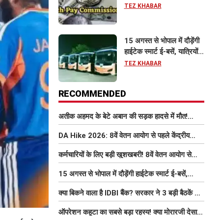
इतना बढ़ सकता है वेतन
TEZ KHABAR
15 अगस्त से भोपाल में दौड़ेंगी
हाईटेक स्मार्ट ई-बसें, यात्रियों
को मिलेंगी फ्री Wi-Fi समेत
TEZ KHABAR
आधुनिक सुविधा
RECOMMENDED
अतीक अहमद के बेटे अबान की सड़क हादसे में मौत!
परिवार में मातम, भाई एहजाम ने क्या कहा? जानिए पूरा
DA Hike 2026: 8वें वेतन आयोग से पहले केंद्रीय
मामला
कर्मचारियों को बड़ी राहत, महंगाई भत्ता 63% होने की
कर्मचारियों के लिए बड़ी खुशखबरी! 8वें वेतन आयोग से
संभावना
इतना बढ़ सकता है वेतन
15 अगस्त से भोपाल में दौड़ेंगी हाईटेक स्मार्ट ई-बसें,
यात्रियों को मिलेंगी फ्री Wi-Fi समेत आधुनिक सुविधा
क्या बिकने वाला है IDBI बैंक? सरकार ने 3 बड़ी बैठकें कीं,
निजीकरण की डील पर बढ़ी हलचल
ऑपरेशन कहूटा का सबसे बड़ा रहस्य! क्या मोरारजी देसाई