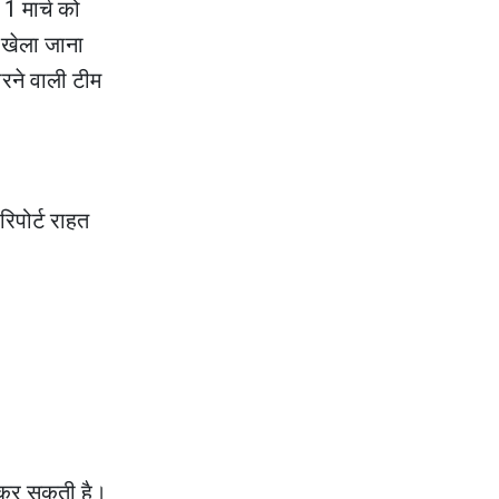
1 मार्च को
की एक बातचीत से बदल गया था भारत का गुप्त मिशन?
 खेला जाना
ारने वाली टीम
िपोर्ट राहत
द कर सकती है।