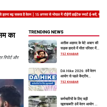
TRENDING NEWS
ौसम का
अतीक अहमद के बेटे अबान की
सड़क हादसे में मौत! परिवार में
मातम, भाई एहजाम ने क्या कहा?
TEZ KHABAR
र रिपोर्ट और
जानिए पूरा मामला
DA Hike 2026: 8वें वेतन
आयोग से पहले केंद्रीय
कर्मचारियों को बड़ी राहत, महंगाई
TEZ KHABAR
भत्ता 63% होने की संभावना
कर्मचारियों के लिए बड़ी
खुशखबरी! 8वें वेतन आयोग से