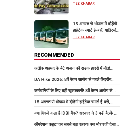
इतना बढ़ सकता है वेतन
TEZ KHABAR
15 अगस्त से भोपाल में दौड़ेंगी
हाईटेक स्मार्ट ई-बसें, यात्रियों
को मिलेंगी फ्री Wi-Fi समेत
TEZ KHABAR
आधुनिक सुविधा
RECOMMENDED
अतीक अहमद के बेटे अबान की सड़क हादसे में मौत!
परिवार में मातम, भाई एहजाम ने क्या कहा? जानिए पूरा
DA Hike 2026: 8वें वेतन आयोग से पहले केंद्रीय
मामला
कर्मचारियों को बड़ी राहत, महंगाई भत्ता 63% होने की
कर्मचारियों के लिए बड़ी खुशखबरी! 8वें वेतन आयोग से
संभावना
इतना बढ़ सकता है वेतन
15 अगस्त से भोपाल में दौड़ेंगी हाईटेक स्मार्ट ई-बसें,
यात्रियों को मिलेंगी फ्री Wi-Fi समेत आधुनिक सुविधा
क्या बिकने वाला है IDBI बैंक? सरकार ने 3 बड़ी बैठकें कीं,
निजीकरण की डील पर बढ़ी हलचल
ऑपरेशन कहूटा का सबसे बड़ा रहस्य! क्या मोरारजी देसाई