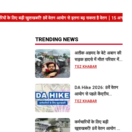
TRENDING NEWS
अतीक अहमद के बेटे अबान की
सड़क हादसे में मौत! परिवार में
मातम, भाई एहजाम ने क्या कहा?
TEZ KHABAR
जानिए पूरा मामला
DA Hike 2026: 8वें वेतन
आयोग से पहले केंद्रीय
कर्मचारियों को बड़ी राहत, महंगाई
TEZ KHABAR
भत्ता 63% होने की संभावना
कर्मचारियों के लिए बड़ी
खुशखबरी! 8वें वेतन आयोग से