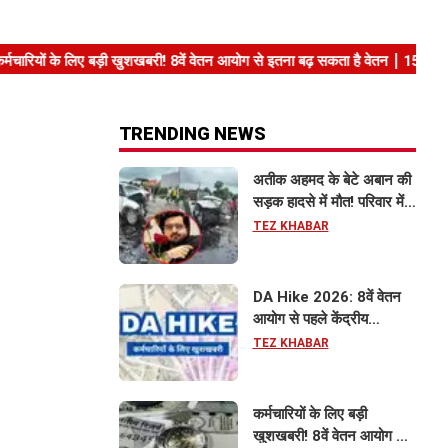
TRENDING NEWS
अतीक अहमद के बेटे अबान की
सड़क हादसे में मौत! परिवार में
मातम, भाई एहजाम ने क्या कहा?
TEZ KHABAR
जानिए पूरा मामला
DA Hike 2026: 8वें वेतन
आयोग से पहले केंद्रीय
कर्मचारियों को बड़ी राहत, महंगाई
TEZ KHABAR
भत्ता 63% होने की संभावना
कर्मचारियों के लिए बड़ी
खुशखबरी! 8वें वेतन आयोग से