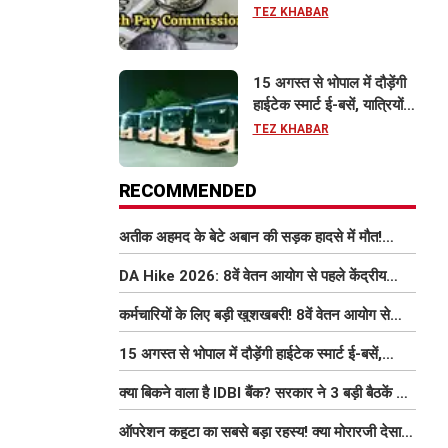
इतना बढ़ सकता है वेतन
TEZ KHABAR
15 अगस्त से भोपाल में दौड़ेंगी
हाईटेक स्मार्ट ई-बसें, यात्रियों
को मिलेंगी फ्री Wi-Fi समेत
TEZ KHABAR
आधुनिक सुविधा
RECOMMENDED
अतीक अहमद के बेटे अबान की सड़क हादसे में मौत!
परिवार में मातम, भाई एहजाम ने क्या कहा? जानिए पूरा
DA Hike 2026: 8वें वेतन आयोग से पहले केंद्रीय
मामला
कर्मचारियों को बड़ी राहत, महंगाई भत्ता 63% होने की
कर्मचारियों के लिए बड़ी खुशखबरी! 8वें वेतन आयोग से
संभावना
इतना बढ़ सकता है वेतन
15 अगस्त से भोपाल में दौड़ेंगी हाईटेक स्मार्ट ई-बसें,
यात्रियों को मिलेंगी फ्री Wi-Fi समेत आधुनिक सुविधा
क्या बिकने वाला है IDBI बैंक? सरकार ने 3 बड़ी बैठकें कीं,
निजीकरण की डील पर बढ़ी हलचल
ऑपरेशन कहूटा का सबसे बड़ा रहस्य! क्या मोरारजी देसाई