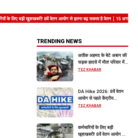
TRENDING NEWS
अतीक अहमद के बेटे अबान की
सड़क हादसे में मौत! परिवार में
मातम, भाई एहजाम ने क्या कहा?
TEZ KHABAR
जानिए पूरा मामला
DA Hike 2026: 8वें वेतन
आयोग से पहले केंद्रीय
कर्मचारियों को बड़ी राहत, महंगाई
TEZ KHABAR
भत्ता 63% होने की संभावना
कर्मचारियों के लिए बड़ी
खुशखबरी! 8वें वेतन आयोग से