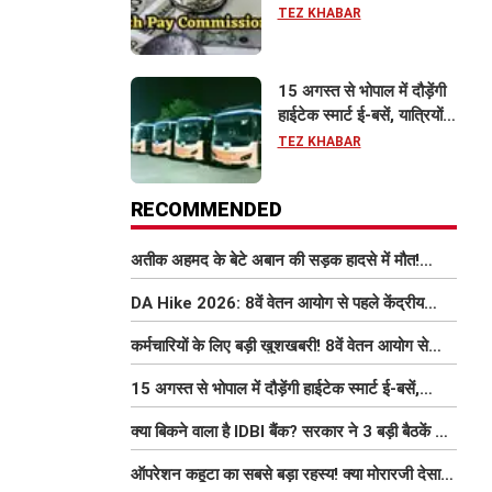
इतना बढ़ सकता है वेतन
TEZ KHABAR
15 अगस्त से भोपाल में दौड़ेंगी
हाईटेक स्मार्ट ई-बसें, यात्रियों
को मिलेंगी फ्री Wi-Fi समेत
TEZ KHABAR
आधुनिक सुविधा
RECOMMENDED
अतीक अहमद के बेटे अबान की सड़क हादसे में मौत!
परिवार में मातम, भाई एहजाम ने क्या कहा? जानिए पूरा
DA Hike 2026: 8वें वेतन आयोग से पहले केंद्रीय
मामला
कर्मचारियों को बड़ी राहत, महंगाई भत्ता 63% होने की
कर्मचारियों के लिए बड़ी खुशखबरी! 8वें वेतन आयोग से
संभावना
इतना बढ़ सकता है वेतन
15 अगस्त से भोपाल में दौड़ेंगी हाईटेक स्मार्ट ई-बसें,
यात्रियों को मिलेंगी फ्री Wi-Fi समेत आधुनिक सुविधा
क्या बिकने वाला है IDBI बैंक? सरकार ने 3 बड़ी बैठकें कीं,
निजीकरण की डील पर बढ़ी हलचल
ऑपरेशन कहूटा का सबसे बड़ा रहस्य! क्या मोरारजी देसाई