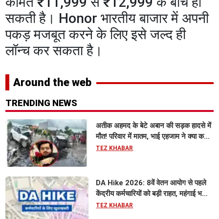
कीमत ₹11,999 से ₹12,999 के बीच हो
सकती है। Honor भारतीय बाजार में अपनी
पकड़ मजबूत करने के लिए इसे जल्द ही
लॉन्च कर सकता है।
Around the web
TRENDING NEWS
अतीक अहमद के बेटे अबान की सड़क हादसे में
मौत! परिवार में मातम, भाई एहजाम ने क्या कहा?
जानिए पूरा मामला
TEZ KHABAR
DA Hike 2026: 8वें वेतन आयोग से पहले
केंद्रीय कर्मचारियों को बड़ी राहत, महंगाई भत्ता
63% होने की संभावना
TEZ KHABAR