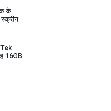
की एक बातचीत से बदल गया था भारत का गुप्त मिशन?
िक के
स्क्रीन
iaTek
 यह 16GB