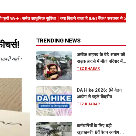
TRENDING NEWS
ीचर्स!
अतीक अहमद के बेटे अबान की
नकारी यहाँ।
सड़क हादसे में मौत! परिवार में
मातम, भाई एहजाम ने क्या कहा?
TEZ KHABAR
जानिए पूरा मामला
DA Hike 2026: 8वें वेतन
आयोग से पहले केंद्रीय
कर्मचारियों को बड़ी राहत, महंगाई
TEZ KHABAR
भत्ता 63% होने की संभावना
कर्मचारियों के लिए बड़ी
खुशखबरी! 8वें वेतन आयोग से