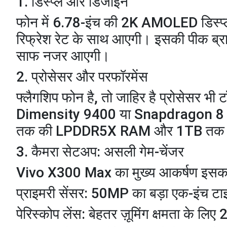
​1. डिस्प्ले और डिजाइन
​फोन में 6.78-इंच की 2K AMOLED डिस्प्
रिफ्रेश रेट के साथ आएगी। इसकी पीक ब्राइ
साफ नजर आएगी।
​2. प्रोसेसर और परफॉरमेंस
​फ्लैगशिप फोन है, तो जाहिर है प्रोसेसर भ
Dimensity 9400 या Snapdragon 8 Ge
तक की LPDDR5X RAM और 1TB तक की 
​3. कैमरा सेटअप: असली गेम-चेंजर
​Vivo X300 Max का मुख्य आकर्षण इसका 
​प्राइमरी सेंसर: 50MP का बड़ा एक-इंच टा
​पेरिस्कोप लेंस: बेहतर ज़ूमिंग क्षमता के 