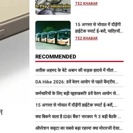
इतना बढ़ सकता है वेतन
TEZ KHABAR
15 अगस्त से भोपाल में दौड़ेंगी
हाईटेक स्मार्ट ई-बसें, यात्रियों
को मिलेंगी फ्री Wi-Fi समेत
TEZ KHABAR
आधुनिक सुविधा
RECOMMENDED
अतीक अहमद के बेटे अबान की सड़क हादसे में मौत!
परिवार में मातम, भाई एहजाम ने क्या कहा? जानिए पूरा
DA Hike 2026: 8वें वेतन आयोग से पहले केंद्रीय
मामला
कर्मचारियों को बड़ी राहत, महंगाई भत्ता 63% होने की
कर्मचारियों के लिए बड़ी खुशखबरी! 8वें वेतन आयोग से
संभावना
इतना बढ़ सकता है वेतन
15 अगस्त से भोपाल में दौड़ेंगी हाईटेक स्मार्ट ई-बसें,
न
यात्रियों को मिलेंगी फ्री Wi-Fi समेत आधुनिक सुविधा
क्या बिकने वाला है IDBI बैंक? सरकार ने 3 बड़ी बैठकें कीं,
निजीकरण की डील पर बढ़ी हलचल
ऑपरेशन कहूटा का सबसे बड़ा रहस्य! क्या मोरारजी देसाई